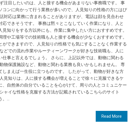
まず注目したいのは、人と接する機会があまりない事務職です。 事
ソコンに向かって行う業務が多いので、人見知りの性格の方にはぴ
電話対応は業務に含まれることがありますが、電話は顔を見合わせ
対応できそうです。 事務は黙々とこなしていく作業になり、人と
人見知りをする方以外にも、作業に集中したい方におすすめです。
調理や工場等での技術職も人と接する機会が少なくおすすめです。
とができますので、人見知りの性格でも気にすることなく作業する
場などでの流れ作業やルーティーンワークが好きな技術職も、人に
い仕事と言えるでしょう。 さらに、上記以外では、動物に関わる
や動物保護施設など、動物と関わる業務も良いかもしれません。 専
てしまえば一生役に立つものです。 したがって、動物が好きな方
、人見知りは、人に接する機会が増えることで徐々に克服できるケ
に、自然体の自分でいることを心がけて、周りの人とコミュニケー
 シャイな性格を克服する方法が記載されているこちらのサイト
...
Read More