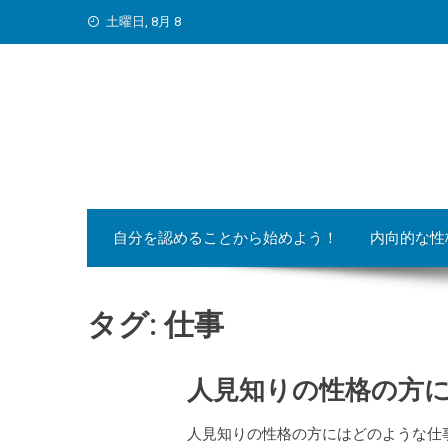
Skip
土曜日, 8月 8
to
content
自分を認めることから始めよう！
内向的な性
タグ:
仕事
人見知りの性格の方
人見知りの性格の方にはどのような仕