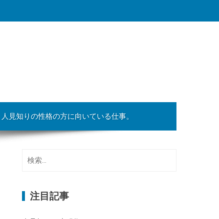
人見知りの性格の方に向いている仕事。
検
索:
注目記事